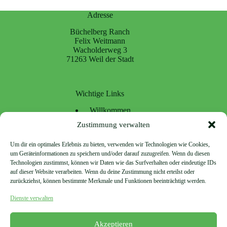
Adresse
Büchelberg Ranch
Felix Weitmann
Wacholderweg 3
71263 Weil der Stadt
Wichtige Links
Willkommen
Dienstleistungen
Zustimmung verwalten
Unsere Ranch
Brennholz
Um dir ein optimales Erlebnis zu bieten, verwenden wir Technologien wie Cookies,
Aktuelles
um Geräteinformationen zu speichern und/oder darauf zuzugreifen. Wenn du diesen
Kontakt
Technologien zustimmst, können wir Daten wie das Surfverhalten oder eindeutige IDs
auf dieser Website verarbeiten. Wenn du deine Zustimmung nicht erteilst oder
zurückziehst, können bestimmte Merkmale und Funktionen beeinträchtigt werden.
Rechtlichtes
Dienste verwalten
Impressum
Datenschutz
Akzeptieren
Sitemap