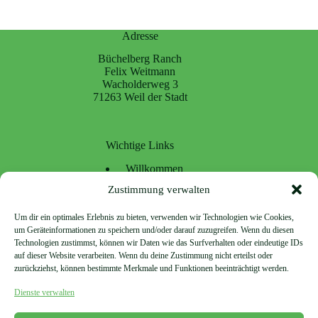
Adresse
Büchelberg Ranch
Felix Weitmann
Wacholderweg 3
71263 Weil der Stadt
Wichtige Links
Willkommen
Dienstleistungen
Zustimmung verwalten
Unsere Ranch
Brennholz
Um dir ein optimales Erlebnis zu bieten, verwenden wir Technologien wie Cookies,
Aktuelles
um Geräteinformationen zu speichern und/oder darauf zuzugreifen. Wenn du diesen
Kontakt
Technologien zustimmst, können wir Daten wie das Surfverhalten oder eindeutige IDs
auf dieser Website verarbeiten. Wenn du deine Zustimmung nicht erteilst oder
zurückziehst, können bestimmte Merkmale und Funktionen beeinträchtigt werden.
Rechtlichtes
Dienste verwalten
Impressum
Datenschutz